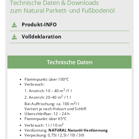
Technische Daten & Downloads
zum Natural Parkett- und Fußbodenöl
Produkt-INFO
Volldeklaration
Technische Daten
Flammpunkt: über 100°C
Verbrauch:
2
1. Anstrich: 10 – 40 m
/1 l
2
2. Anstrich: 20–40 m
/ 1 l
2
Bei Auffrischung: ca. 100 m
/ l
Variiert je nach Holzart und Schliff.
Überschleifbar: 12 – 24 h
Flammpunkt: über 65°C
2
Verbrauch: 1 l / 10 m
Verdünnung:
NATURAL Naturöl-Verdünnung
Verpackung: 0,75l / 2,5l / 10l / 30l