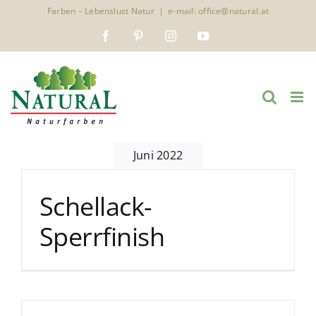
Zum
Farben – Lebenslust Natur
|
e-mail: office@natural.at
Inhalt
Facebook
Pinterest
Instagram
YouTube
springen
Juni 2022
Schellack-
Sperrfinish