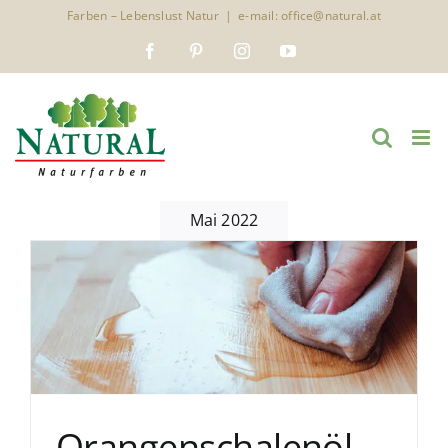
Zum
Farben – Lebenslust Natur
|
e-mail: office@natural.at
Inhalt
Facebook
Pinterest
Instagram
YouTube
springen
Mai 2022
Orangenschalenöl